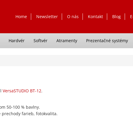
Home
Newsletter
O nás
Kontakt
Blog
E
Hardvér
Softvér
Atramenty
Prezentačné systémy
il
VersaSTUDIO BT-12
.
hom 50-100 % bavlny.
 prechody farieb, fotokvalita.