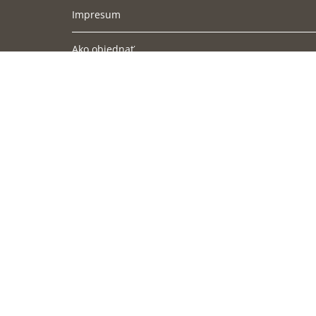
Impresum
Ako objednať
Podmienky doručenia
Obchodné podmienky
Súbory cookies
Ochrana osobných údajov
Cookies