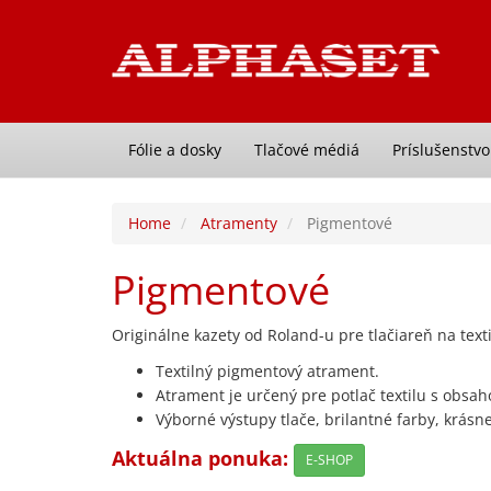
Fólie a dosky
Tlačové médiá
Príslušenstvo
Home
Atramenty
Pigmentové
Pigmentové
Originálne kazety od Roland-u pre tlačiareň na text
Textilný pigmentový atrament.
Atrament je určený pre potlač textilu s obsa
Výborné výstupy tlače, brilantné farby, krásne
Aktuálna ponuka:
E-SHOP