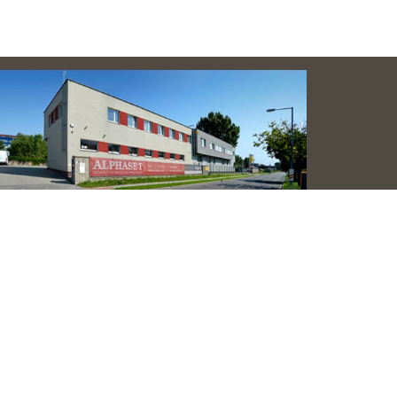
pčianska 19, 851 01 Bratislava, Slovakia
+421 2 6381 2255
alphaset@alphaset.sk
objednaj@alphaset.sk
servis@alphaset.sk