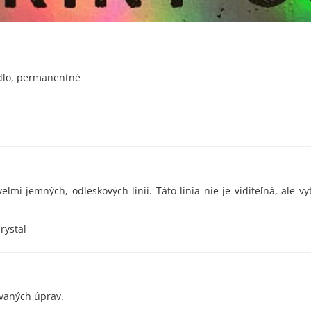
idlo, permanentné
grafi
eľmi jemných, odleskových línií. Táto línia nie je viditeľná, ale vy
rystal
adl
ovaných úprav.