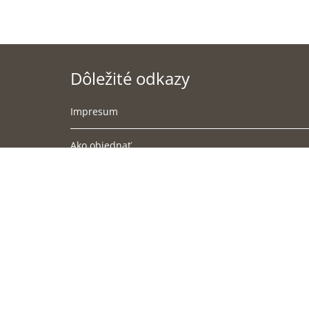
Dôležité odkazy
Impresum
Ako objednať
Podmienky doručenia
Obchodné podmienky
Súbory cookies
Ochrana osobných údajov