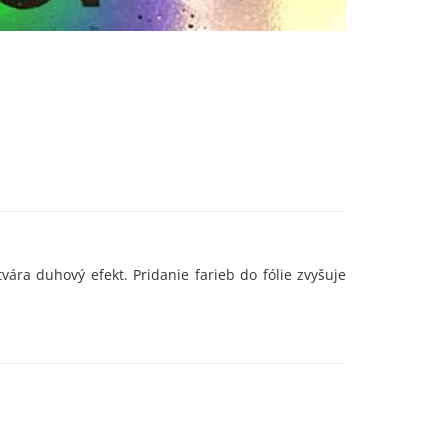
cké
tvára duhový efekt. Pridanie farieb do fólie zvyšuje
ové