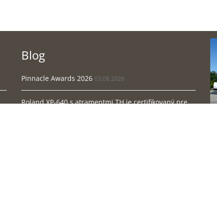
Blog
Pinnacle Awards 2026
03.08.2026
Roland XP-640 s atramentmi TH je certifikovaný pre ...
12.08.2025
FESPA 2025
25.04.2025
Ko