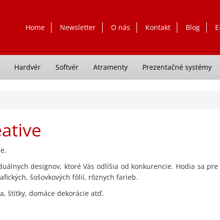
Home
Newsletter
O nás
Kontakt
Blog
E
Hardvér
Softvér
Atramenty
Prezentačné systémy
eative
e.
uálnych designov, ktoré Vás odlíšia od konkurencie. Hodia sa pre
ických, šošovkových fólií, rôznych farieb.
a, štítky, domáce dekorácie atď.