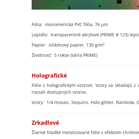
Fólia: monomerická PVC fólia, 76 µm
Lepidlo: transparentné akrylové (PRIME # 123) lep
Papier: silikónový papier, 130 g/m²
Životnosť: 5 rokov (séria PRIME)
Holo
Fólie s holografickým vzorom. Vzory sa skladajú z v
rozsah dostupných vzorov.
Vzory: 1/4 mosaic, Sequins, Holo glitter, Rainbow, C
Zrk
Žiarivé hladké metalizované fólie s efektom chróm