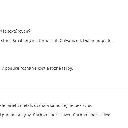
turov
ý je textúrovaný.
e stars, Small engine turn, Leaf, Galvanized, Diamond plate.
s (Fresnelova 
. V ponuke rôzna veľkosť a rôzne farby.
bon
ále farieb, metalizovaná a samozrejme bez švov.
 gun metal gray, Carbon fiber I silver, Carbon fiber II silver