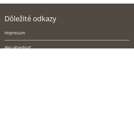
Dôležité odkazy
Impresum
Ako objednať
Podmienky doručenia
Obchodné podmienky
Súbory cookies
Ochrana osobných údajov
Cookies