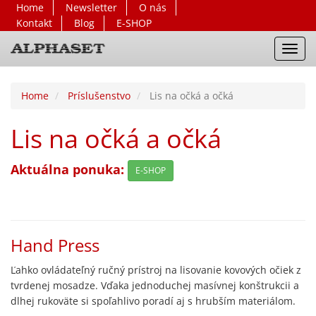
Home
Newsletter
O nás
Kontakt
Blog
E-SHOP
Toggl
navig
Home
Príslušenstvo
Lis na očká a očká
Lis na očká a očká
Aktuálna ponuka:
E-SHOP
Hand Press
Ľahko ovládateľný ručný prístroj na lisovanie kovových očiek z
tvrdenej mosadze. Vďaka jednoduchej masívnej konštrukcii a
dlhej rukoväte si spoľahlivo poradí aj s hrubším materiálom.