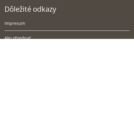
Dôležité odkazy
Impresum
Ako objednať
Podmienky doručenia
Obchodné podmienky
Súbory cookies
Ochrana osobných údajov
Cookies
Blog