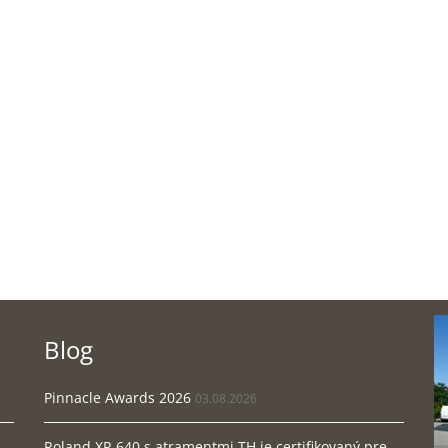
Blog
Pinnacle Awards 2026
03.08.2026
Roland XP-640 s atramentmi TH je certifikovaný pre ...