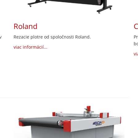
Roland
C
v
Rezacie plotre od spoločnosti Roland.
Pr
b
viac informácií...
vi