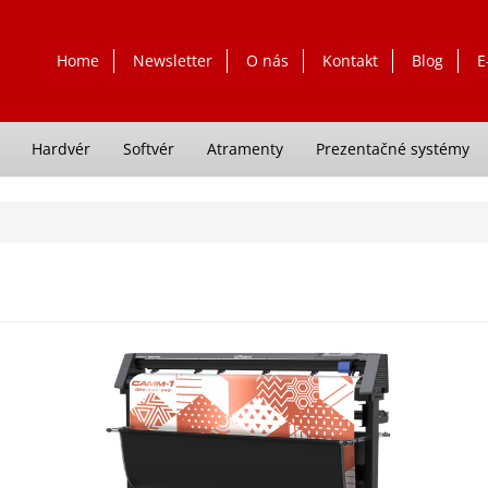
Home
Newsletter
O nás
Kontakt
Blog
E
Hardvér
Softvér
Atramenty
Prezentačné systémy