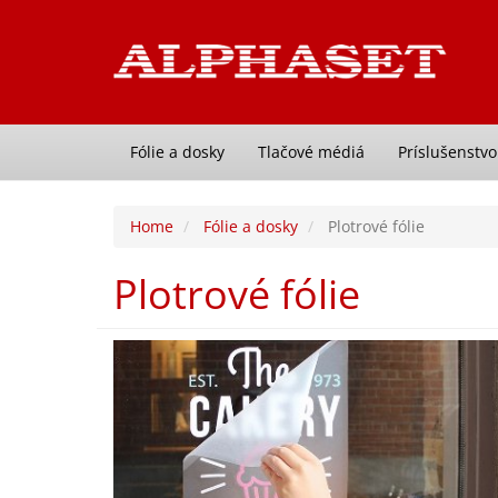
Fólie a dosky
Tlačové médiá
Príslušenstvo
Home
Fólie a dosky
Plotrové fólie
Plotrové fólie