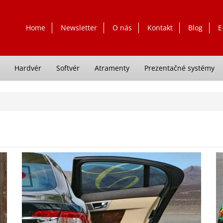
Home
Newsletter
O nás
Kontakt
Blog
E
Hardvér
Softvér
Atramenty
Prezentačné systémy