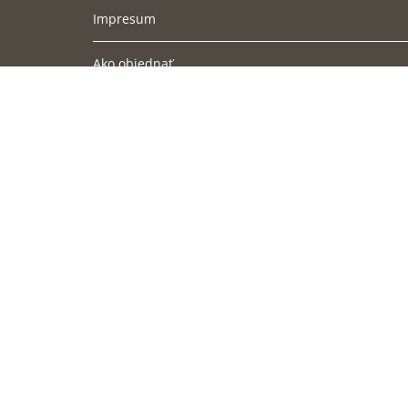
Impresum
Ako objednať
Podmienky doručenia
Obchodné podmienky
Súbory cookies
Ochrana osobných údajov
Cookies