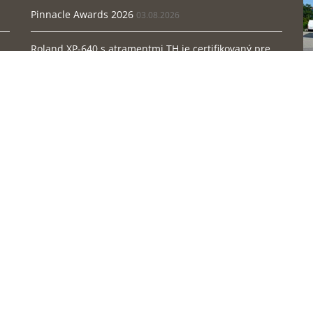
Pinnacle Awards 2026
03.08.2026
Roland XP-640 s atramentmi TH je certifikovaný pre ...
12.08.2025
FESPA 2025
25.04.2025
Ko