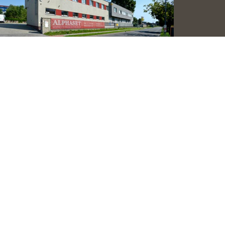
pčianska 19, 851 01 Bratislava, Slovakia
+421 2 6381 2255
alphaset@alphaset.sk
objednaj@alphaset.sk
servis@alphaset.sk