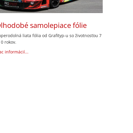
lhodobé samolepiace fólie
perodolná liata fólia od Grafityp-u so životnosťou 7
10 rokov.
ac informácií...