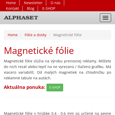
Home
Newsletter
O nás
Kontakt
Blog
E-SHOP
Toggl
navig
Home
Fólie a dosky
Magnetické fólie
Magnetické fólie
Magnetické fólie slúžia na výrobu prenosnej reklamy. Môžete
do nich rezať alebo lepiť na ne vyrezanú / tlačenú grafiku.
Má
viacero variabilít. Od malých magnetiek na chladničku po
reklamné tabule na autách.
Aktuálna ponuka:
E-SHOP
Magnetické fólie v hrúbke 0.4 - 0.6 mm sú určené na pevne