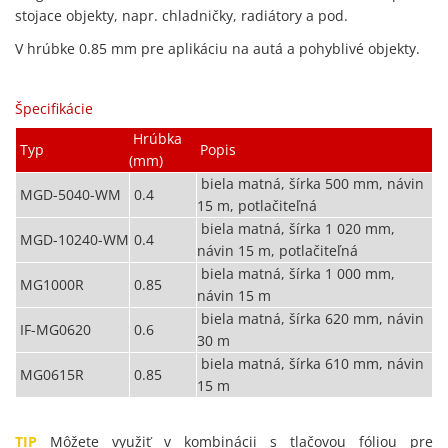
stojace objekty, napr. chladničky, radiátory a pod.
V hrúbke 0.85 mm pre aplikáciu na autá a pohyblivé objekty.
Špecifikácie
Hrúbka
Typ
Popis
(mm)
biela matná, šírka 500 mm, návin
MGD-5040-WM
0.4
15 m, potlačiteľná
biela matná, šírka 1 020 mm,
MGD-10240-WM
0.4
návin 15 m, potlačiteľná
biela matná, šírka 1 000 mm,
MG1000R
0.85
návin 15 m
biela matná, šírka 620 mm, návin
IF-MG0620
0.6
30 m
biela matná, šírka 610 mm, návin
MG0615R
0.85
15 m
TIP
Môžete využiť v kombinácii s tlačovou fóliou pre